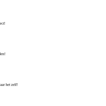
ect!
len!
ar het zelf!