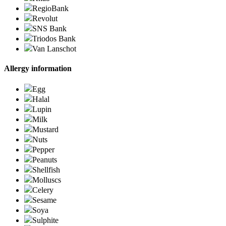
RegioBank
Revolut
SNS Bank
Triodos Bank
Van Lanschot
Allergy information
Egg
Halal
Lupin
Milk
Mustard
Nuts
Pepper
Peanuts
Shellfish
Molluscs
Celery
Sesame
Soya
Sulphite