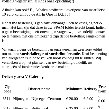
volledig vegetarisch, al sinds onze oprichting :)
Afhalen kan ook! Bij Afhalen profiteert u overigens van maar liefst
10 euro korting op de All-In-One THALI'S!
Nadat uw bestelling is geplaatst ontvangt u een bevestiging per e-
mail. Het kan zijn dat deze in uw SPAM folder terecht komt. Indien
u geen bevestiging heeft ontvangen vragen wij u vriendelijk contact
op te nemen met ons om zeker te zijn dat de bestelling aangekomen
is.
Wij gaan tijdens de bereiding van onze gerechten zeer zorgvuldig
om met uw
voedselallergie
of
voedselintolerantie
. Kruisbesmetting
van allergenen is in onze keuken nooit volledig uit te sluiten. Wij
verzoeken u bij het plaatsen van uw bestelling duidelijk uw
allergieën of intoleranties kenbaar te maken!
Delivery area V-Catering
Zip
Free
District name
Minimum
Delivery
code
from
€
6511
Nijmegen - Nijmegen Centrum
€ 20.00
€ 2.00
0.00
€
6512
Nijmegen - Bottendaal
€ 25.00
€ 2.00